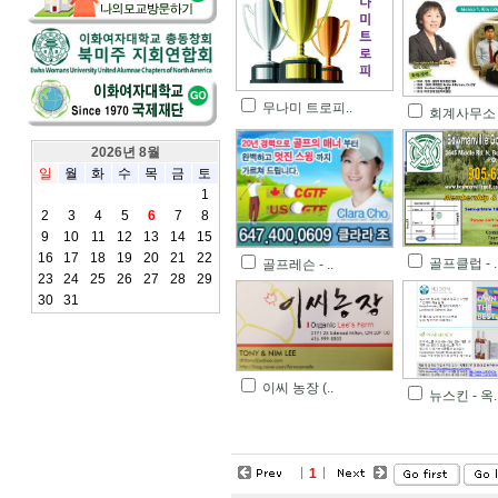
무나미 트로피..
회계사무소 -
2026년 8월
일
월
화
수
목
금
토
1
2
3
4
5
6
7
8
9
10
11
12
13
14
15
16
17
18
19
20
21
22
골프클럽 - .
골프레슨 - ..
23
24
25
26
27
28
29
30
31
이씨 농장 (..
뉴스킨 - 옥.
1