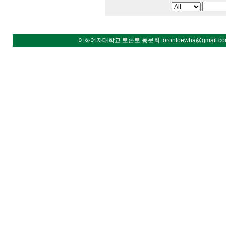
이화여자대학교 토론토 동문회 torontoewha@gmail.co