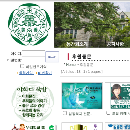
아이디:
비밀번호:
*
Home
>
후원동문
비밀번호기억
[ Articles :
18
,
1
/
1
pages ]
회원가입
비번찾기
토탈 장례 서
심장외과 전문..